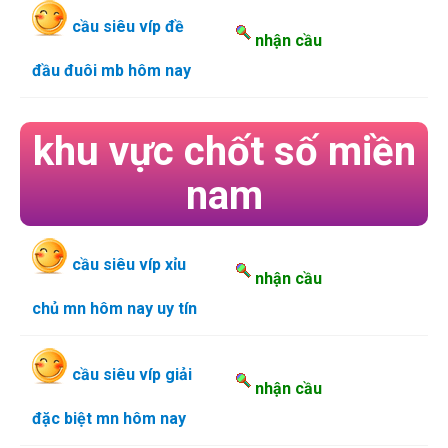
cầu siêu víp đề
nhận cầu
đầu đuôi mb hôm nay
khu vực chốt số miền
nam
cầu siêu víp xỉu
nhận cầu
chủ mn hôm nay uy tín
cầu siêu víp giải
nhận cầu
đặc biệt mn hôm nay