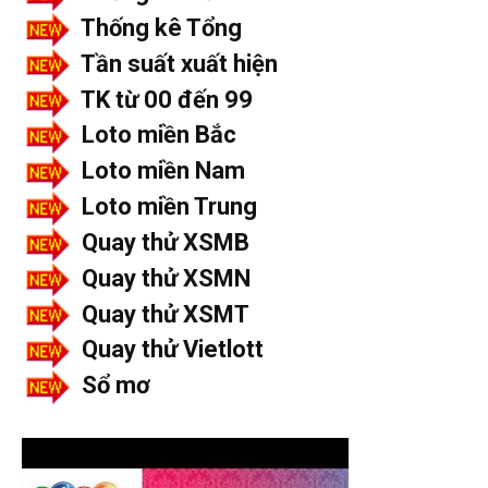
Thống kê Tổng
Tần suất xuất hiện
TK từ 00 đến 99
Loto miền Bắc
Loto miền Nam
Loto miền Trung
Quay thử XSMB
Quay thử XSMN
Quay thử XSMT
Quay thử Vietlott
Sổ mơ