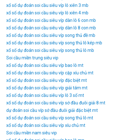
xổ số dự đoán soi cầu siêu víp lô xiên 3 mb
xổ số dự đoán soi cầu siêu víp lô xiên 4 mb
xổ số dự đoán soi cầu siêu víp dàn lô 6 con mb
xổ số dự đoán soi cầu siêu víp dàn lô 8 con mb
xổ số dự đoán soi cầu siêu víp song thủ đề mb
xổ số dự đoán soi cầu siêu víp song thủ lô kép mb
xổ số dự đoán soi cầu siêu víp song thủ lô mb
Soi cầu miền trung siêu vip
xổ số dự đoán soi cầu siêu víp bao lô mt
xổ số dự đoán soi cầu siêu víp cặp xíu chủ mt
xổ số dự đoán soi cầu siêu víp đặc biệt mt
xổ số dự đoán soi cầu siêu víp giải tám mt
xổ số dự đoán soi cầu siêu víp lô 3 số mt
xổ số dự đoán soi cầu siêu víp sớ đầu đuôi giải 8 mt
dự đoán soi cầu víp sớ đầu đuôi giải đặc biệt mt
xổ số dự đoán soi cầu siêu víp song thủ lô mt
xổ số dự đoán soi cầu siêu víp xíu chủ mt
Soi cầu miền nam siêu vip