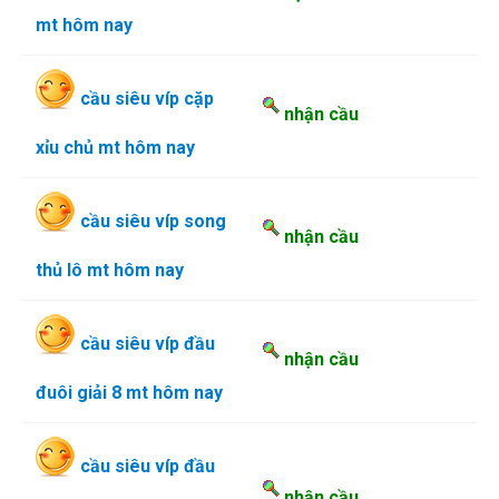
mt hôm nay
cầu siêu víp cặp
nhận cầu
xỉu chủ mt hôm nay
cầu siêu víp song
nhận cầu
thủ lô mt hôm nay
cầu siêu víp đầu
nhận cầu
đuôi giải 8 mt hôm nay
cầu siêu víp đầu
nhận cầu