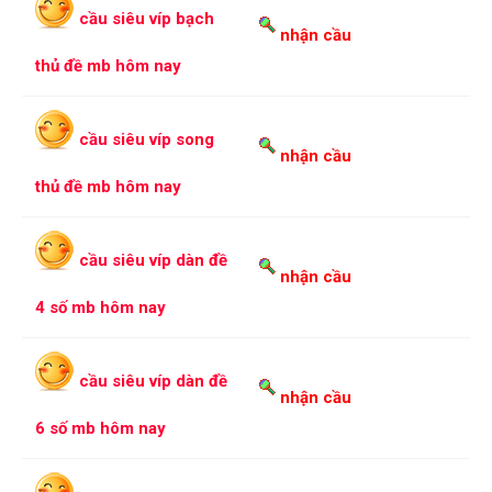
cầu siêu víp bạch
nhận cầu
thủ đề mb hôm nay
cầu siêu víp song
nhận cầu
thủ đề mb hôm nay
cầu siêu víp dàn đề
nhận cầu
4 số mb hôm nay
cầu siêu víp dàn đề
nhận cầu
6 số mb hôm nay