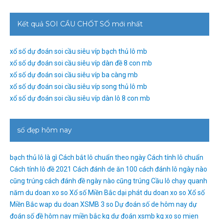
Kết quả SOI CẦU CHỐT SỐ mới nhất
xổ số dự đoán soi cầu siêu víp bạch thủ lô mb
xổ số dự đoán soi cầu siêu víp dàn đề 8 con mb
xổ số dự đoán soi cầu siêu víp ba càng mb
xổ số dự đoán soi cầu siêu víp song thủ lô mb
xổ số dự đoán soi cầu siêu víp dàn lô 8 con mb
số đẹp hôm nay
bạch thủ lô là gì
Cách bắt lô chuẩn theo ngày
Cách tính lô chuẩn
Cách tính lô đề 2021
Cách đánh de ăn 100
cách đánh lô ngày nào
cũng trúng
cách đánh đề ngày nào cũng trúng
Cầu lô chạy quanh
năm
du doan xo so Xổ số Miền Bắc dại phát
du doan xo so Xổ số
Miền Bắc wap
du doan XSMB 3 so
Dự đoán số de hôm nay
dự
đoán số đề hôm nay miền bắc
kq dự đoán xsmb
kq xo so mien