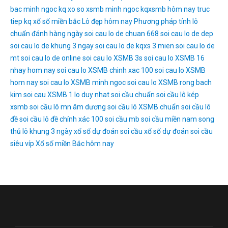
bac minh ngoc
kq xo so xsmb minh ngoc
kqxsmb hôm nay truc
tiep
kq xổ số miền bắc
Lô đẹp hôm nay
Phương pháp tính lô
chuẩn đánh hàng ngày
soi cau lo de chuan 668
soi cau lo de dep
soi cau lo de khung 3 ngay
soi cau lo de kqxs 3 mien
soi cau lo de
mt
soi cau lo de online
soi cau lo XSMB 3s
soi cau lo XSMB 16
nhay hom nay
soi cau lo XSMB chinh xac 100
soi cau lo XSMB
hom nay
soi cau lo XSMB minh ngoc
soi cau lo XSMB rong bach
kim
soi cau XSMB 1 lo duy nhat
soi cầu chuẩn
soi cầu lô kép
xsmb
soi cầu lô mn âm dương
soi cầu lô XSMB chuẩn
soi cầu lô
đề
soi cầu lô đề chính xác 100
soi cầu mb
soi cầu miền nam
song
thủ lô khung 3 ngày
xổ số dự đoán soi cầu
xổ số dự đoán soi cầu
siêu víp
Xổ số miền Bắc hôm nay