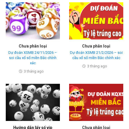
Chưa phân loại
Chưa phân loại
Dự đoán XSMB 24/11/2026 –
Dự đoán XSMB 21/2/2026 – soi
soi cầu xổ số miền Bắc chính
cầu xổ số miền Bắc chính xác
xác
3 tháng ago
3 tháng ago
Hướng dẫn lấy số vip
Chưa phân loại