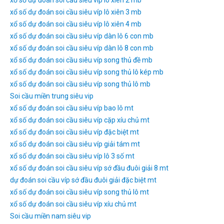
xổ số dự đoán soi cầu siêu víp lô xiên 2 mb
xổ số dự đoán soi cầu siêu víp lô xiên 3 mb
xổ số dự đoán soi cầu siêu víp lô xiên 4 mb
xổ số dự đoán soi cầu siêu víp dàn lô 6 con mb
xổ số dự đoán soi cầu siêu víp dàn lô 8 con mb
xổ số dự đoán soi cầu siêu víp song thủ đề mb
xổ số dự đoán soi cầu siêu víp song thủ lô kép mb
xổ số dự đoán soi cầu siêu víp song thủ lô mb
Soi cầu miền trung siêu vip
xổ số dự đoán soi cầu siêu víp bao lô mt
xổ số dự đoán soi cầu siêu víp cặp xíu chủ mt
xổ số dự đoán soi cầu siêu víp đặc biệt mt
xổ số dự đoán soi cầu siêu víp giải tám mt
xổ số dự đoán soi cầu siêu víp lô 3 số mt
xổ số dự đoán soi cầu siêu víp sớ đầu đuôi giải 8 mt
dự đoán soi cầu víp sớ đầu đuôi giải đặc biệt mt
xổ số dự đoán soi cầu siêu víp song thủ lô mt
xổ số dự đoán soi cầu siêu víp xíu chủ mt
Soi cầu miền nam siêu vip