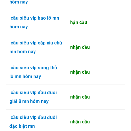
hôm nay
cầu siêu víp bao lô mn
h
ận cầu
hôm nay
cầu siêu víp cặp xỉu chủ
nhận cầu
mn hôm nay
cầu siêu víp song thủ
nhận cầu
lô mn hôm nay
cầu siêu víp đầu đuôi
nhận cầu
giải 8 mn hôm nay
cầu siêu víp đầu đuôi
nhận cầu
đặc biệt mn