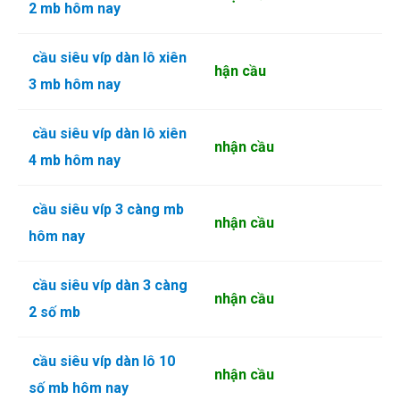
2 mb hôm nay
cầu siêu víp dàn lô xiên
h
ận cầu
3 mb hôm nay
cầu siêu víp dàn lô xiên
nhận cầu
4 mb hôm nay
cầu siêu víp 3 càng mb
nhận cầu
hôm nay
cầu siêu víp dàn 3 càng
nhận cầu
2 số mb
cầu siêu víp dàn lô 10
nhận cầu
số mb hôm nay