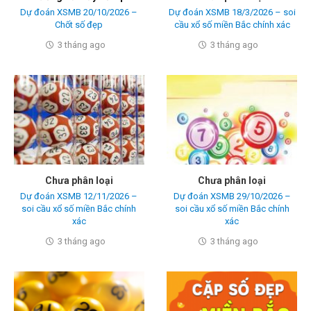
Dự đoán XSMB 20/10/2026 –
Dự đoán XSMB 18/3/2026 – soi
Chốt số đẹp
cầu xổ số miền Bắc chính xác
3 tháng ago
3 tháng ago
Chưa phân loại
Chưa phân loại
Dự đoán XSMB 12/11/2026 –
Dự đoán XSMB 29/10/2026 –
soi cầu xổ số miền Bắc chính
soi cầu xổ số miền Bắc chính
xác
xác
3 tháng ago
3 tháng ago