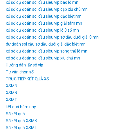
xổ số dự đoán soi cầu siêu víp bao lô mn
xổ số dự đoán soi cầu siêu víp cặp xíu chủ mn
xổ số dự đoán soi cầu siêu víp đặc biệt mn
xổ số dự đoán soi cầu siêu víp giải tám mn
xổ số dự đoán soi cầu siêu víp lô 3 số mn
xổ số dự đoán soi cầu siêu víp sớ đầu đuôi giải 8 mn
dự đoán soi cầu sớ đầu đuôi giải đặc biệt mn
xổ số dự đoán soi cầu siêu víp song thủ lô mn
xổ số dự đoán soi cầu siêu víp xíu chủ mn
Hướng dẫn lấy số vip
Tư vấn chọn số
TRỰC TIẾP KẾT QUẢ XS
XSMB
XSMN
XSMT
kết quả hôm nay
Sổ kết quả
Sổ kết quả XSMB
Sổ kết quả XSMT