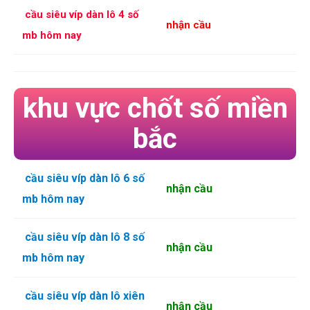
cầu siêu víp dàn lô 4 số
nhận cầu
mb hôm nay
khu vực chốt số miền
bắc
cầu siêu víp dàn lô 6 số
nhận cầu
mb hôm nay
cầu siêu víp dàn lô 8 số
nhận cầu
mb hôm nay
cầu siêu víp dàn lô xiên
nhận cầu