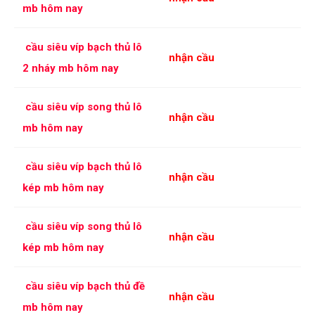
mb hôm nay
cầu siêu víp bạch thủ lô
nhận cầu
2 nháy mb hôm nay
cầu siêu víp song thủ lô
nhận cầu
mb hôm nay
cầu siêu víp bạch thủ lô
nhận cầu
kép mb hôm nay
cầu siêu víp song thủ lô
nhận cầu
kép mb hôm nay
cầu siêu víp bạch thủ đề
nhận cầu
mb hôm nay