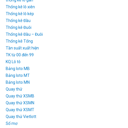
thống kê lô gan
Thống kê lô xiên
Thống kê lô kép
Thống kê Đầu
Thống kê Đuôi
Thống kê Đầu – Đuôi
Thống kê Tổng
Tần suất xuất hiện
TK từ 00 đến 99
KQ Lô tô
Bảng loto MB
Bảng loto MT
Bảng loto MN
Quay thử
Quay thử XSMB
Quay thử XSMN
Quay thử XSMT
Quay thử Vietlott
Sổ mơ