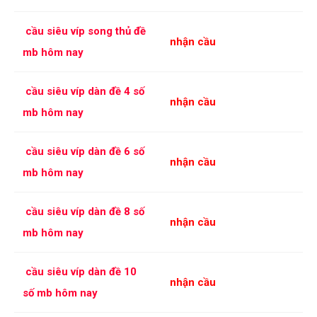
cầu siêu víp song thủ đề
nhận cầu
mb hôm nay
cầu siêu víp dàn đề 4 số
nhận cầu
mb hôm nay
cầu siêu víp dàn đề 6 số
nhận cầu
mb hôm nay
cầu siêu víp dàn đề 8 số
nhận cầu
mb hôm nay
cầu siêu víp dàn đề 10
nhận cầu
số mb hôm nay