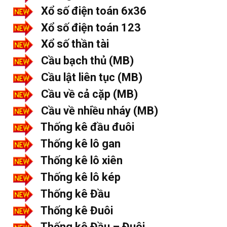
Xổ số điện toán 6x36
Xổ số điện toán 123
Xổ số thần tài
Cầu bạch thủ (MB)
Cầu lật liên tục (MB)
Cầu về cả cặp (MB)
Cầu về nhiều nháy (MB)
Thống kê đầu đuôi
Thống kê lô gan
Thống kê lô xiên
Thống kê lô kép
Thống kê Đầu
Thống kê Đuôi
Thống kê Đầu – Đuôi