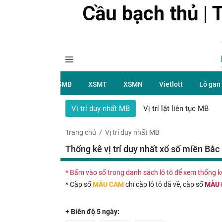
Cầu bạch thủ | 