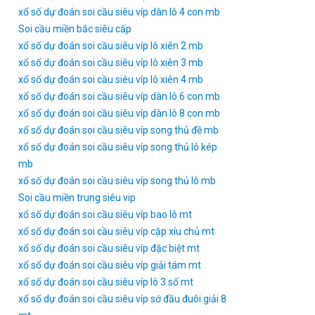
xổ số dự đoán soi cầu siêu víp dàn lô 4 con mb
Soi cầu miền bắc siêu cấp
xổ số dự đoán soi cầu siêu víp lô xiên 2 mb
xổ số dự đoán soi cầu siêu víp lô xiên 3 mb
xổ số dự đoán soi cầu siêu víp lô xiên 4 mb
xổ số dự đoán soi cầu siêu víp dàn lô 6 con mb
xổ số dự đoán soi cầu siêu víp dàn lô 8 con mb
xổ số dự đoán soi cầu siêu víp song thủ đề mb
xổ số dự đoán soi cầu siêu víp song thủ lô kép
mb
xổ số dự đoán soi cầu siêu víp song thủ lô mb
Soi cầu miền trung siêu vip
xổ số dự đoán soi cầu siêu víp bao lô mt
xổ số dự đoán soi cầu siêu víp cặp xíu chủ mt
xổ số dự đoán soi cầu siêu víp đặc biệt mt
xổ số dự đoán soi cầu siêu víp giải tám mt
xổ số dự đoán soi cầu siêu víp lô 3 số mt
xổ số dự đoán soi cầu siêu víp sớ đầu đuôi giải 8