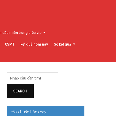
i cầu miền trung siêu vip
XSMT
kết quả hôm nay
Sổ kết quả
SEARCH
cầu chuẩn hôm nay