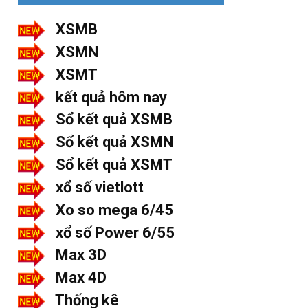
XSMB
XSMN
XSMT
kết quả hôm nay
Sổ kết quả XSMB
Sổ kết quả XSMN
Sổ kết quả XSMT
xổ số vietlott
Xo so mega 6/45
xổ số Power 6/55
Max 3D
Max 4D
Thống kê