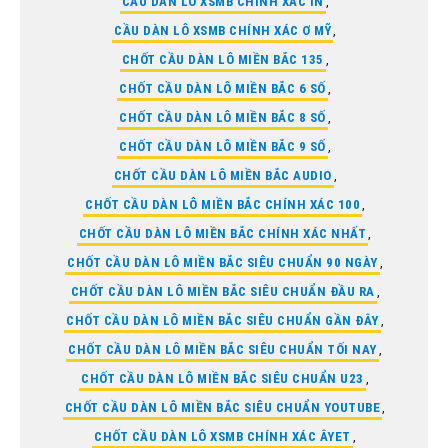
CẦU DÀN LÔ XSMB CHÍNH XÁC IN
,
CẦU DÀN LÔ XSMB CHÍNH XÁC Ơ MỸ
,
CHỐT CẦU DÀN LÔ MIỀN BẮC 135
,
CHỐT CẦU DÀN LÔ MIỀN BẮC 6 SỐ
,
CHỐT CẦU DÀN LÔ MIỀN BẮC 8 SỐ
,
CHỐT CẦU DÀN LÔ MIỀN BẮC 9 SỐ
,
CHỐT CẦU DÀN LÔ MIỀN BẮC AUDIO
,
CHỐT CẦU DÀN LÔ MIỀN BẮC CHÍNH XÁC 100
,
CHỐT CẦU DÀN LÔ MIỀN BẮC CHÍNH XÁC NHẤT
,
CHỐT CẦU DÀN LÔ MIỀN BẮC SIÊU CHUẨN 90 NGÀY
,
CHỐT CẦU DÀN LÔ MIỀN BẮC SIÊU CHUẨN ĐẦU RA
,
CHỐT CẦU DÀN LÔ MIỀN BẮC SIÊU CHUẨN GẦN ĐÂY
,
CHỐT CẦU DÀN LÔ MIỀN BẮC SIÊU CHUẨN TỐI NAY
,
CHỐT CẦU DÀN LÔ MIỀN BẮC SIÊU CHUẨN U23
,
CHỐT CẦU DÀN LÔ MIỀN BẮC SIÊU CHUẨN YOUTUBE
,
CHỐT CẦU DÀN LÔ XSMB CHÍNH XÁC ÂYET
,