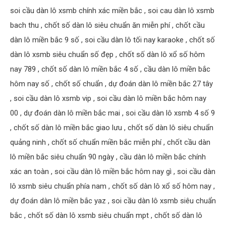
soi cầu dàn lô xsmb chính xác miền bắc , soi cau dàn lô xsmb
bach thu , chốt số dàn lô siêu chuẩn ăn miễn phí , chốt cầu
dàn lô miền bắc 9 số , soi cầu dàn lô tối nay karaoke , chốt số
dàn lô xsmb siêu chuẩn số đẹp , chốt số dàn lô xổ số hôm
nay 789 , chốt số dàn lô miền bắc 4 số , cầu dàn lô miền bắc
hôm nay số , chốt số chuẩn , dự đoán dàn lô miền bắc 27 tây
, soi cầu dàn lô xsmb vip , soi cầu dàn lô miền bắc hôm nay
00 , dự đoán dàn lô miền bắc mai , soi cầu dàn lô xsmb 4 số 9
, chốt số dàn lô miền bắc giao lưu , chốt số dàn lô siêu chuẩn
quảng ninh , chốt số chuẩn miền bắc miễn phí , chốt cầu dàn
lô miền bắc siêu chuẩn 90 ngày , cầu dàn lô miền bắc chính
xác an toàn , soi cầu dàn lô miền bắc hôm nay gì , soi cầu dàn
lô xsmb siêu chuẩn phía nam , chốt số dàn lô xổ số hôm nay ,
dự đoán dàn lô miền bắc yaz , soi cầu dàn lô xsmb siêu chuẩn
bắc , chốt số dàn lô xsmb siêu chuẩn mpt , chốt số dàn lô