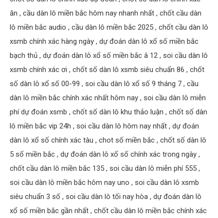
ăn , cầu dàn lô miền bắc hôm nay nhanh nhất , chốt cầu dàn
lô miền bắc audio , cầu dàn lô miền bắc 2025 , chốt cầu dàn lô
xsmb chính xác hàng ngày , dự đoán dàn lô xổ số miền bắc
bạch thủ , dự đoán dàn lô xổ số miền bắc â 12 , soi cầu dàn lô
xsmb chính xác ơi , chốt số dàn lô xsmb siêu chuẩn 86 , chốt
số dàn lô xổ số 00-99 , soi cầu dàn lô xổ số 9 tháng 7 , cầu
dàn lô miền bắc chính xác nhất hôm nay , soi cầu dàn lô miễn
phí dự đoán xsmb , chốt số dàn lô khu thảo luận , chốt số dàn
lô miền bắc vip 24h , soi cầu dàn lô hôm nay nhất , dự đoán
dàn lô xổ số chính xác tàu , chot số miền bắc , chốt số dàn lô
5 số miền bắc , dự đoán dàn lô xổ số chính xác trong ngày ,
chốt cầu dàn lô miền bắc 135 , soi cầu dàn lô miễn phí 555 ,
soi cầu dàn lô miền bắc hôm nay uno , soi cầu dàn lô xsmb
siêu chuẩn 3 số , soi cầu dàn lô tối nay hòa , dự đoán dàn lô
xổ số miền bắc gần nhất , chốt cầu dàn lô miền bắc chính xác