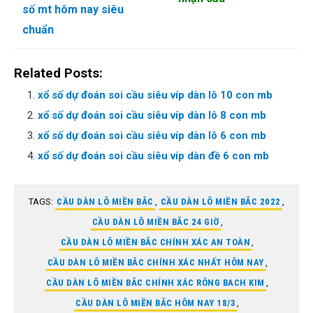
số mt hôm nay siêu
chuẩn
Related Posts:
xổ số dự đoán soi cầu siêu víp dàn lô 10 con mb
xổ số dự đoán soi cầu siêu víp dàn lô 8 con mb
xổ số dự đoán soi cầu siêu víp dàn lô 6 con mb
xổ số dự đoán soi cầu siêu víp dàn đề 6 con mb
TAGS:
CẦU DÀN LÔ MIỀN BẮC
,
CẦU DÀN LÔ MIỀN BẮC 2022
,
CẦU DÀN LÔ MIỀN BẮC 24 GIỜ
,
CẦU DÀN LÔ MIỀN BẮC CHÍNH XÁC AN TOÀN
,
CẦU DÀN LÔ MIỀN BẮC CHÍNH XÁC NHẤT HÔM NAY
,
CẦU DÀN LÔ MIỀN BẮC CHÍNH XÁC RÔNG BACH KIM
,
CẦU DÀN LÔ MIỀN BẮC HÔM NAY 18/3
,