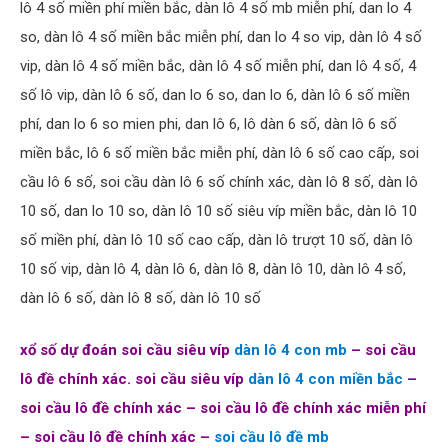
lô 4 số miền phí miền bắc, dàn lô 4 số mb miễn phí, dan lo 4
so, dàn lô 4 số miền bắc miễn phí, dan lo 4 so vip, dàn lô 4 số
vip, dàn lô 4 số miền bắc, dàn lô 4 số miễn phí, dan lô 4 số, 4
số lô vip, dàn lô 6 số, dan lo 6 so, dan lo 6, dàn lô 6 số miền
phí, dan lo 6 so mien phi, dan lô 6, lô dàn 6 số, dàn lô 6 số
miền bắc, lô 6 số miền bắc miễn phí, dàn lô 6 số cao cấp, soi
cầu lô 6 số, soi cầu dàn lô 6 số chính xác, dàn lô 8 số, dàn lô
10 số, dan lo 10 so, dàn lô 10 số siêu víp miền bắc, dàn lô 10
số miền phí, dàn lô 10 số cao cấp, dàn lô trượt 10 số, dàn lô
10 số vip, dàn lô 4, dàn lô 6, dàn lô 8, dàn lô 10, dàn lô 4 số,
dàn lô 6 số, dàn lô 8 số, dàn lô 10 số
xổ số dự đoán soi cầu siêu víp
dàn lô 4 con mb
– soi cầu
lô đề chính xác. soi cầu siêu víp
dàn lô 4 con miền bắc
–
soi cầu lô đề chính xác – soi cầu lô đề chính xác miễn phí
– soi cầu lô đề chính xác –
soi cầu lô đề mb