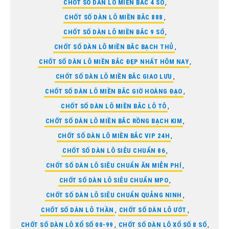
CHỐT SỐ DÀN LÔ MIỀN BẮC 4 SỐ
,
CHỐT SỐ DÀN LÔ MIỀN BẮC 888
,
CHỐT SỐ DÀN LÔ MIỀN BẮC 9 SỐ
,
CHỐT SỐ DÀN LÔ MIỀN BẮC BẠCH THỦ
,
CHỐT SỐ DÀN LÔ MIỀN BẮC ĐẸP NHẤT HÔM NAY
,
CHỐT SỐ DÀN LÔ MIỀN BẮC GIAO LƯU
,
CHỐT SỐ DÀN LÔ MIỀN BẮC GIỜ HOÀNG ĐẠO
,
CHỐT SỐ DÀN LÔ MIỀN BẮC LÔ TÔ
,
CHỐT SỐ DÀN LÔ MIỀN BẮC RỒNG BẠCH KIM
,
CHỐT SỐ DÀN LÔ MIỀN BẮC VIP 24H
,
CHỐT SỐ DÀN LÔ SIÊU CHUẨN 86
,
CHỐT SỐ DÀN LÔ SIÊU CHUẨN ĂN MIỄN PHÍ
,
CHỐT SỐ DÀN LÔ SIÊU CHUẨN MPO
,
CHỐT SỐ DÀN LÔ SIÊU CHUẨN QUẢNG NINH
,
CHỐT SỐ DÀN LÔ THẦN
,
CHỐT SỐ DÀN LÔ ƯỚT
,
CHỐT SỐ DÀN LÔ XỔ SỐ 00-99
,
CHỐT SỐ DÀN LÔ XỔ SỐ 8 SỐ
,