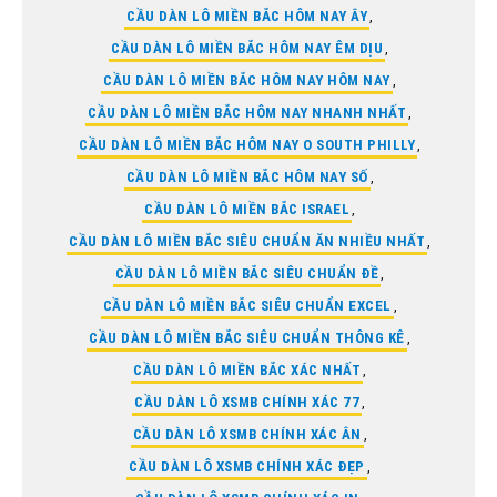
CẦU DÀN LÔ MIỀN BẮC HÔM NAY ÂY
,
CẦU DÀN LÔ MIỀN BẮC HÔM NAY ÊM DỊU
,
CẦU DÀN LÔ MIỀN BẮC HÔM NAY HÔM NAY
,
CẦU DÀN LÔ MIỀN BẮC HÔM NAY NHANH NHẤT
,
CẦU DÀN LÔ MIỀN BẮC HÔM NAY O SOUTH PHILLY
,
CẦU DÀN LÔ MIỀN BẮC HÔM NAY SỐ
,
CẦU DÀN LÔ MIỀN BẮC ISRAEL
,
CẦU DÀN LÔ MIỀN BẮC SIÊU CHUẨN ĂN NHIỀU NHẤT
,
CẦU DÀN LÔ MIỀN BẮC SIÊU CHUẨN ĐỀ
,
CẦU DÀN LÔ MIỀN BẮC SIÊU CHUẨN EXCEL
,
CẦU DÀN LÔ MIỀN BẮC SIÊU CHUẨN THÔNG KÊ
,
CẦU DÀN LÔ MIỀN BẮC XÁC NHẤT
,
CẦU DÀN LÔ XSMB CHÍNH XÁC 77
,
CẦU DÀN LÔ XSMB CHÍNH XÁC ÂN
,
CẦU DÀN LÔ XSMB CHÍNH XÁC ĐẸP
,