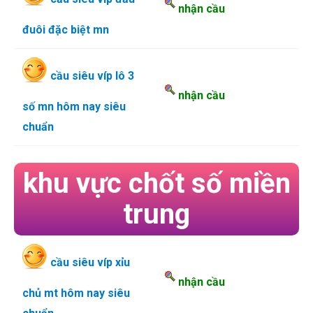
nhận cầu
đuôi đặc biệt mn
cầu siêu víp lô 3
nhận cầu
số mn hôm nay siêu
chuẩn
khu vực chốt số miền
trung
cầu siêu víp xỉu
nhận cầu
chủ mt hôm nay siêu