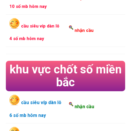
10 số mb hôm nay
cầu siêu víp dàn lô
nhận cầu
4 số mb hôm nay
khu vực chốt số miền
bắc
cầu siêu víp dàn lô
nhận cầu
6 số mb hôm nay