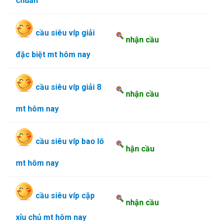
chuẩn
cầu siêu víp giải
nhận cầu
đặc biệt mt hôm nay
cầu siêu víp giải 8
nhận cầu
mt hôm nay
cầu siêu víp bao lô
h
ận cầu
mt hôm nay
cầu siêu víp cặp
nhận cầu
xỉu chủ mt hôm nay