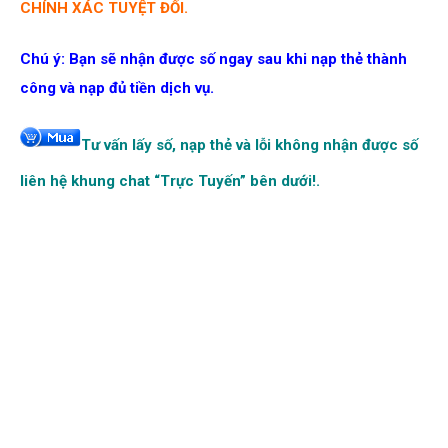
CHÍNH XÁC TUYỆT ĐỐI.
Chú ý: Bạn sẽ nhận được số ngay sau khi nạp thẻ thành
công và nạp đủ tiền dịch vụ.
Tư vấn lấy số, nạp thẻ và lỗi không nhận được số
liên hệ khung chat “Trực Tuyến” bên dưới!.