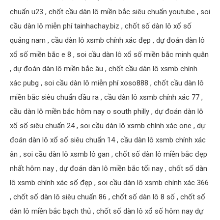
chuẩn u23 , chốt cầu dàn lô miền bắc siêu chuẩn youtube , soi
cầu dàn lô miễn phí tainhachay.biz , chốt số dàn lô xổ số
quảng nam , cầu dàn lô xsmb chính xác đẹp , dự đoán dàn lô
xổ số miền bắc e 8 , soi cầu dàn lô xổ số miền bắc minh quân
, dự đoán dàn lô miền bắc âu , chốt cầu dàn lô xsmb chính
xác pubg , soi cầu dàn lô miễn phí xoso888 , chốt cầu dàn lô
miền bắc siêu chuẩn đầu ra , cầu dàn lô xsmb chính xác 77 ,
cầu dàn lô miền bắc hôm nay o south philly , dự đoán dàn lô
xổ số siêu chuẩn 24 , soi cầu dàn lô xsmb chính xác one , dự
đoán dàn lô xổ số siêu chuẩn 14 , cầu dàn lô xsmb chính xác
ân , soi cầu dàn lô xsmb lô gan , chốt số dàn lô miền bắc đẹp
nhất hôm nay , dự đoán dàn lô miền bắc tối nay , chốt số dàn
lô xsmb chính xác số đẹp , soi cầu dàn lô xsmb chính xác 366
, chốt số dàn lô siêu chuẩn 86 , chốt số dàn lô 8 số , chốt số
dàn lô miền bắc bạch thủ , chốt số dàn lô xổ số hôm nay dự