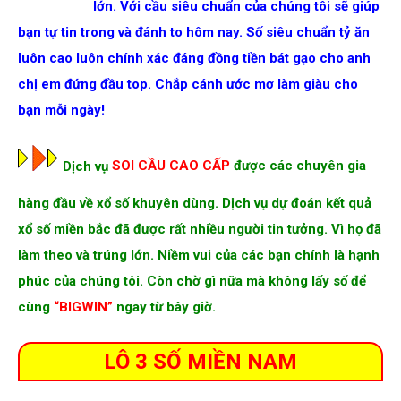
lớn. Với cầu siêu chuẩn của chúng tôi sẽ giúp
bạn tự tin trong và đánh to hôm nay.
Số siêu chuẩn tỷ ăn
luôn cao luôn chính xác đáng đồng tiền bát gạo cho anh
chị em đứng đầu top. Chắp cánh ước mơ làm giàu cho
bạn mỗi ngày!
Dịch vụ
SOI CẦU CAO CẤP
được các chuyên gia
hàng đầu về xổ số khuyên dùng. Dịch vụ dự đoán kết quả
xổ số miền bắc đã được rất nhiều người tin tưởng. Vì họ đã
làm theo và trúng lớn. Niềm vui của các bạn chính là hạnh
phúc của chúng tôi. Còn chờ gì nữa mà không lấy số để
cùng
“BIGWIN”
ngay từ bây giờ.
LÔ 3 SỐ MIỀN NAM