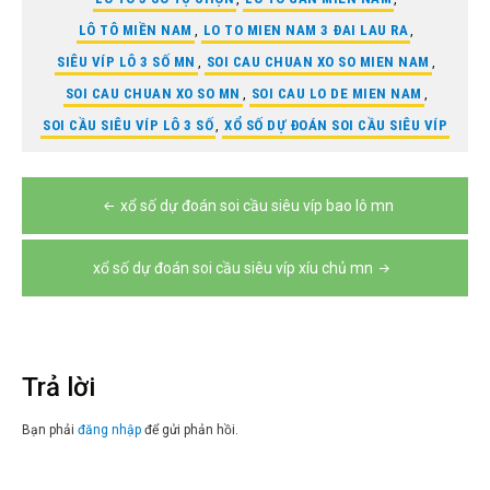
LÔ TÔ MIỀN NAM
,
LO TO MIEN NAM 3 ĐAI LAU RA
,
SIÊU VÍP LÔ 3 SỐ MN
,
SOI CAU CHUAN XO SO MIEN NAM
,
SOI CAU CHUAN XO SO MN
,
SOI CAU LO DE MIEN NAM
,
SOI CẦU SIÊU VÍP LÔ 3 SỐ
,
XỔ SỐ DỰ ĐOÁN SOI CẦU SIÊU VÍP
Điều
xổ số dự đoán soi cầu siêu víp bao lô mn
hướng
bài
xổ số dự đoán soi cầu siêu víp xíu chủ mn
viết
Trả lời
Bạn phải
đăng nhập
để gửi phản hồi.