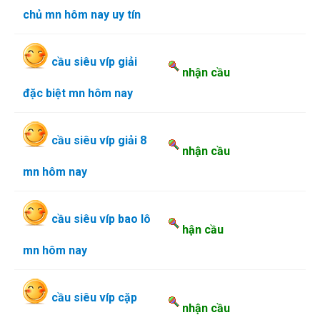
chủ mn hôm nay uy tín
cầu siêu víp giải
nhận cầu
đặc biệt mn hôm nay
cầu siêu víp giải 8
nhận cầu
mn hôm nay
cầu siêu víp bao lô
h
ận cầu
mn hôm nay
cầu siêu víp cặp
nhận cầu