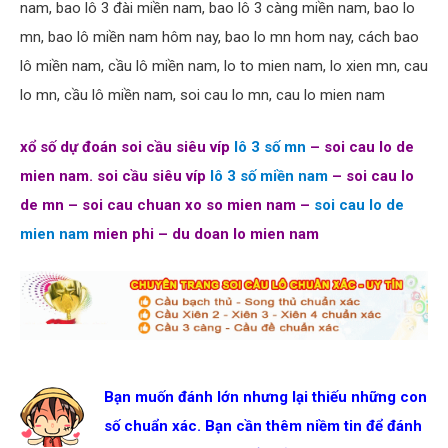
nam, bao lô 3 đài miền nam, bao lô 3 càng miền nam, bao lo
mn, bao lô miền nam hôm nay, bao lo mn hom nay, cách bao
lô miền nam, cầu lô miền nam, lo to mien nam, lo xien mn, cau
lo mn, cầu lô miền nam, soi cau lo mn, cau lo mien nam
xổ số dự đoán soi cầu siêu víp
lô 3 số mn
– soi cau lo de
mien nam. soi cầu siêu víp
lô 3 số miền nam
– soi cau lo
de mn – soi cau chuan xo so mien nam –
soi cau lo de
mien nam
mien phi – du doan lo mien nam
Bạn muốn đánh lớn nhưng lại thiếu những con
số chuẩn xác. Bạn cần thêm niềm tin để
đán
h