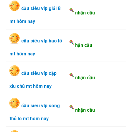
cầu siêu víp giải 8
nhận cầu
mt hôm nay
cầu siêu víp bao lô
h
ận cầu
mt hôm nay
cầu siêu víp cặp
nhận cầu
xỉu chủ mt hôm nay
cầu siêu víp song
nhận cầu
thủ lô mt hôm nay