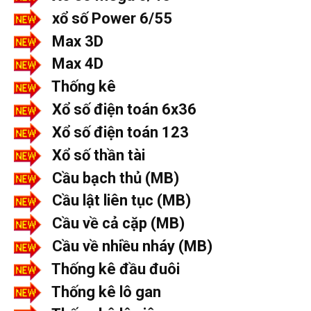
xổ số Power 6/55
Max 3D
Max 4D
Thống kê
Xổ số điện toán 6x36
Xổ số điện toán 123
Xổ số thần tài
Cầu bạch thủ (MB)
Cầu lật liên tục (MB)
Cầu về cả cặp (MB)
Cầu về nhiều nháy (MB)
Thống kê đầu đuôi
Thống kê lô gan