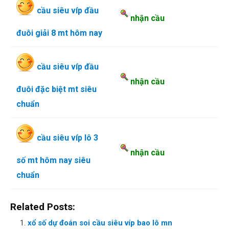
cầu siêu víp đầu
nhận cầu
đuôi giải 8 mt hôm nay
cầu siêu víp đầu
nhận cầu
đuôi đặc biệt mt siêu
chuẩn
cầu siêu víp lô 3
nhận cầu
số mt hôm nay siêu
chuẩn
Related Posts:
xổ số dự đoán soi cầu siêu víp bao lô mn