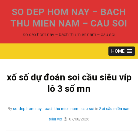
Skip
to
SO DEP HOM NAY – BACH
content
THU MIEN NAM – CAU SOI
so dep hom nay – bach thu mien nam – cau soi
HOME
xổ số dự đoán soi cầu siêu víp
lô 3 số mn
By
so dep hom nay - bach thu mien nam - cau soi
in
Soi cầu miền nam
siêu vip
07/08/2026