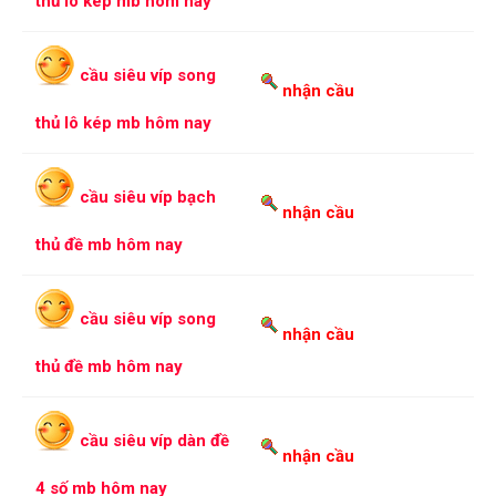
thủ lô kép mb hôm nay
cầu siêu víp song
nhận cầu
thủ lô kép mb hôm nay
cầu siêu víp bạch
nhận cầu
thủ đề mb hôm nay
cầu siêu víp song
nhận cầu
thủ đề mb hôm nay
cầu siêu víp dàn đề
nhận cầu
4 số mb hôm nay