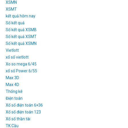
XSMN
XSMT
kết quả hôm nay
Sổ kết quả
Sổ kết quả XSMB
Sổ kết quả XSMT
Sổ kết quả XSMN
Vietlott
xổ số vietlott
Xo so mega 6/45
xổ số Power 6/55
Max 3D
Max 4D
Thống kê
Điện toán
Xổ số điện toán 6×36
Xổ số điện toán 123
Xổ số thần tài
TK Cầu