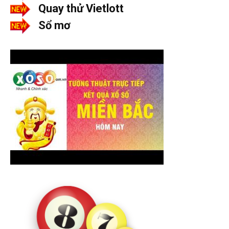
Quay thử Vietlott
Sổ mơ