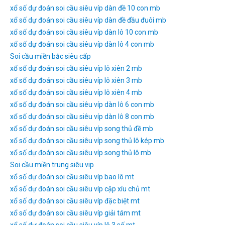
xổ số dự đoán soi cầu siêu víp dàn đề 10 con mb
xổ số dự đoán soi cầu siêu víp dàn đề đầu đuôi mb
xổ số dự đoán soi cầu siêu víp dàn lô 10 con mb
xổ số dự đoán soi cầu siêu víp dàn lô 4 con mb
Soi cầu miền bắc siêu cấp
xổ số dự đoán soi cầu siêu víp lô xiên 2 mb
xổ số dự đoán soi cầu siêu víp lô xiên 3 mb
xổ số dự đoán soi cầu siêu víp lô xiên 4 mb
xổ số dự đoán soi cầu siêu víp dàn lô 6 con mb
xổ số dự đoán soi cầu siêu víp dàn lô 8 con mb
xổ số dự đoán soi cầu siêu víp song thủ đề mb
xổ số dự đoán soi cầu siêu víp song thủ lô kép mb
xổ số dự đoán soi cầu siêu víp song thủ lô mb
Soi cầu miền trung siêu vip
xổ số dự đoán soi cầu siêu víp bao lô mt
xổ số dự đoán soi cầu siêu víp cặp xíu chủ mt
xổ số dự đoán soi cầu siêu víp đặc biệt mt
xổ số dự đoán soi cầu siêu víp giải tám mt