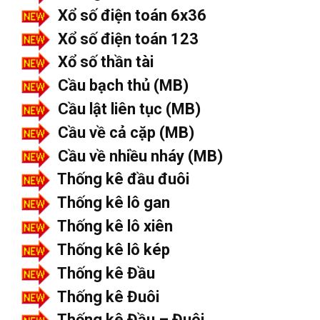
Xổ số điện toán 6x36
Xổ số điện toán 123
Xổ số thần tài
Cầu bạch thủ (MB)
Cầu lật liên tục (MB)
Cầu về cả cặp (MB)
Cầu về nhiều nháy (MB)
Thống kê đầu đuôi
Thống kê lô gan
Thống kê lô xiên
Thống kê lô kép
Thống kê Đầu
Thống kê Đuôi
Thống kê Đầu – Đuôi