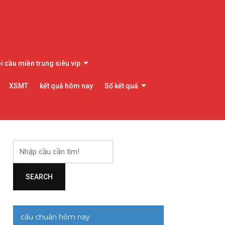
i cầu miền trung siêu vip
XSMT
kết quả hôm nay
Sổ kết quả
SEARCH
cầu chuẩn hôm nay