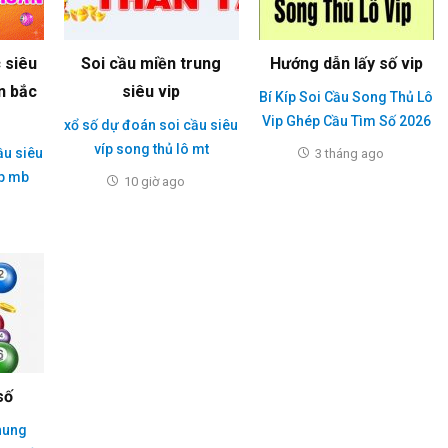
 siêu
Soi cầu miền trung
Hướng dẫn lấy số vip
n bắc
siêu vip
Bí Kíp Soi Cầu Song Thủ Lô
Vip Ghép Cầu Tìm Số 2026
xổ số dự đoán soi cầu siêu
víp song thủ lô mt
ầu siêu
3 tháng ago
ép mb
10 giờ ago
số
khung