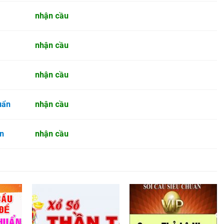
nhận cầu
nhận cầu
nhận cầu
uẩn
nhận cầu
ẩn
nhận cầu