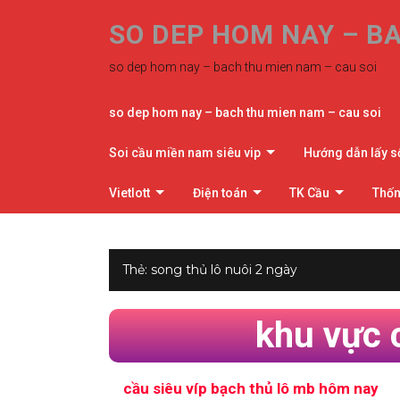
SO DEP HOM NAY – B
so dep hom nay – bach thu mien nam – cau soi
so dep hom nay – bach thu mien nam – cau soi
Soi cầu miền nam siêu vip
Hướng dẫn lấy số
Vietlott
Điện toán
TK Cầu
Thốn
Thẻ:
song thủ lô nuôi 2 ngày
khu vực c
cầu siêu víp bạch thủ lô mb hôm nay