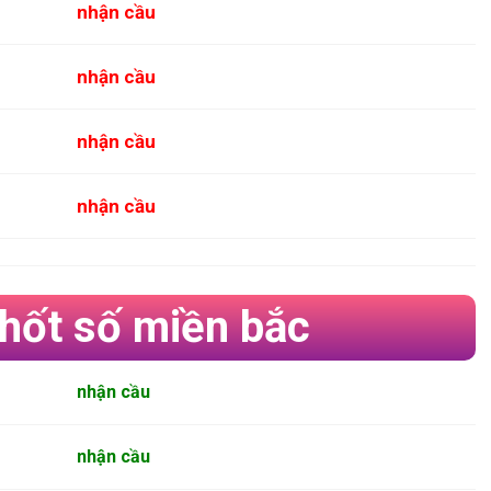
nhận cầu
nhận cầu
nhận cầu
nhận cầu
hốt số miền bắc
nhận cầu
nhận cầu