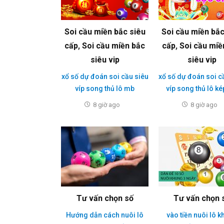
Soi cầu miền bắc siêu
Soi cầu miền bắc
cấp
,
Soi cầu miền bắc
cấp
,
Soi cầu miề
siêu vip
siêu vip
xổ số dự đoán soi cầu siêu
xổ số dự đoán soi c
víp song thủ lô mb
víp song thủ lô k
8 giờ ago
8 giờ ago
Tư vấn chọn số
Tư vấn chọn 
Hướng dẫn cách nuôi lô
vào tiền nuôi lô 