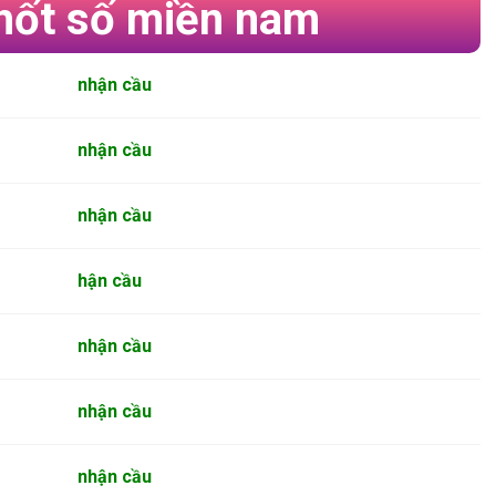
hốt số miền nam
nhận cầu
nhận cầu
nhận cầu
h
ận cầu
nhận cầu
nhận cầu
nhận cầu