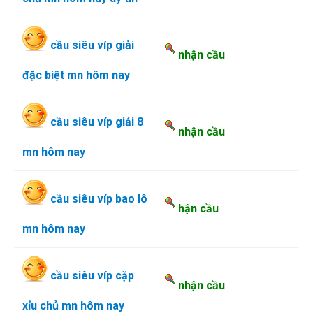
cầu siêu víp giải
nhận cầu
đặc biệt mn hôm nay
cầu siêu víp giải 8
nhận cầu
mn hôm nay
cầu siêu víp bao lô
h
ận cầu
mn hôm nay
cầu siêu víp cặp
nhận cầu
xỉu chủ mn hôm nay