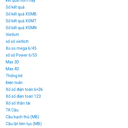
kết quả hôm nay
Sổ kết quả
Sổ kết quả XSMB
Sổ kết quả XSMT
Sổ kết quả XSMN
Vietlott
xổ số vietlott
Xo so mega 6/45
xổ số Power 6/55
Max 3D
Max 4D
Thống kê
Điện toán
Xổ số điện toán 6×36
Xổ số điện toán 123
Xổ số thần tài
TK Cầu
Cầu bạch thủ (MB)
Cầu lật liên tục (MB)