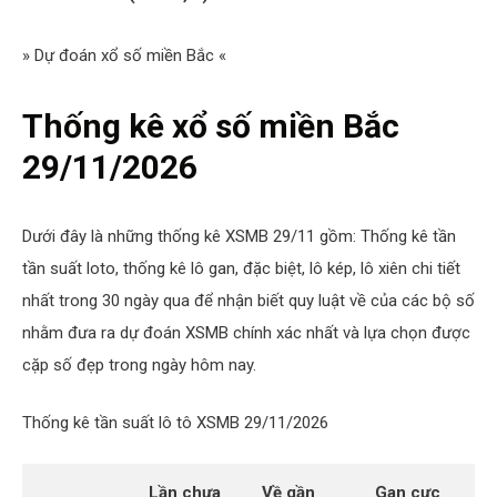
»
Dự đoán xổ số miền Bắc
«
Thống kê xổ số miền Bắc
29/11/2026
Dưới đây là những thống kê XSMB 29/11 gồm: Thống kê tần
tần suất loto, thống kê lô gan, đặc biệt, lô kép, lô xiên chi tiết
nhất trong 30 ngày qua để nhận biết quy luật về của các bộ số
nhằm đưa ra dự đoán XSMB chính xác nhất và lựa chọn được
cặp số đẹp trong ngày hôm nay.
Thống kê tần suất lô tô XSMB 29/11/2026
Lần chưa
Về gần
Gan cực