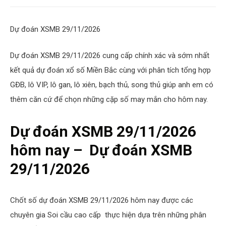
Dự đoán XSMB 29/11/2026
Dự đoán XSMB 29/11/2026 cung cấp chính xác và sớm nhất
kết quả dự đoán xổ số Miền Bắc cùng với phân tích tổng hợp
GĐB, lô VIP, lô gan, lô xiên, bạch thủ, song thủ giúp anh em có
thêm căn cứ để chọn những cặp số may mắn cho hôm nay.
Dự đoán XSMB 29/11/2026
hôm nay – Dự đoán XSMB
29/11/2026
Chốt số dự đoán XSMB 29/11/2026 hôm nay được các
chuyên gia Soi cầu cao cấp thực hiện dựa trên những phân