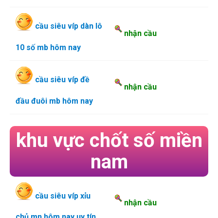
cầu siêu víp dàn lô
nhận cầu
10 số mb hôm nay
cầu siêu víp đề
nhận cầu
đầu đuôi mb hôm nay
khu vực chốt số miền
nam
cầu siêu víp xỉu
nhận cầu
chủ mn hôm nay uy tín