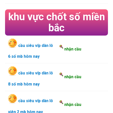
khu vực chốt số miền
bắc
cầu siêu víp dàn lô
nhận cầu
6 số mb hôm nay
cầu siêu víp dàn lô
nhận cầu
8 số mb hôm nay
cầu siêu víp dàn lô
nhận cầu
xiên 2 mb hôm nay