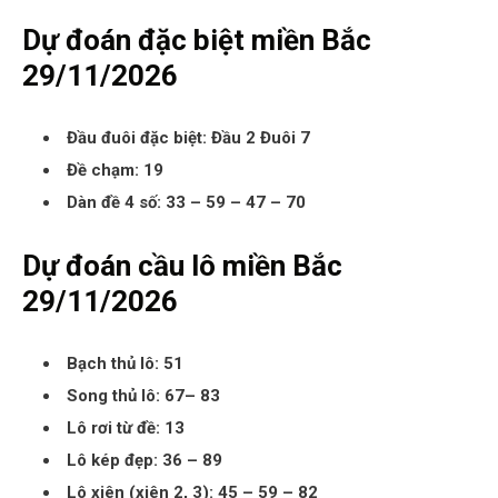
Dự đoán đặc biệt miền Bắc
29/11/2026
Đầu đuôi đặc biệt:
Đầu 2 Đuôi 7
Đề chạm: 19
Dàn đề 4 số:
33 – 59 – 47 – 70
Dự đoán cầu lô miền Bắc
29/11/2026
Bạch thủ lô: 51
Song thủ lô: 67
– 83
Lô rơi từ đề: 13
Lô kép đẹp:
36 – 89
Lô xiên (xiên 2, 3): 45
– 59 – 82