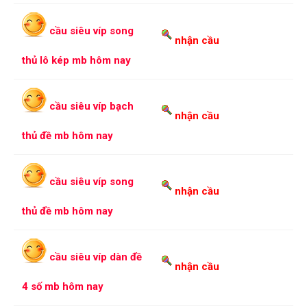
cầu siêu víp song
nhận cầu
thủ lô kép mb hôm nay
cầu siêu víp bạch
nhận cầu
thủ đề mb hôm nay
cầu siêu víp song
nhận cầu
thủ đề mb hôm nay
cầu siêu víp dàn đề
nhận cầu
4 số mb hôm nay