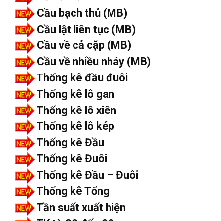
Cầu bạch thủ (MB)
Cầu lật liên tục (MB)
Cầu về cả cặp (MB)
Cầu về nhiều nháy (MB)
Thống kê đầu đuôi
Thống kê lô gan
Thống kê lô xiên
Thống kê lô kép
Thống kê Đầu
Thống kê Đuôi
Thống kê Đầu – Đuôi
Thống kê Tổng
Tần suất xuất hiện