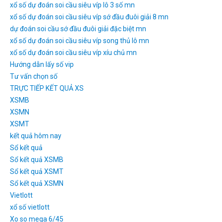
xổ số dự đoán soi cầu siêu víp lô 3 số mn
xổ số dự đoán soi cầu siêu víp sớ đầu đuôi giải 8 mn
dự đoán soi cầu sớ đầu đuôi giải đặc biệt mn
xổ số dự đoán soi cầu siêu víp song thủ lô mn
xổ số dự đoán soi cầu siêu víp xíu chủ mn
Hướng dẫn lấy số vip
Tư vấn chọn số
TRỰC TIẾP KẾT QUẢ XS
XSMB
XSMN
XSMT
kết quả hôm nay
Sổ kết quả
Sổ kết quả XSMB
Sổ kết quả XSMT
Sổ kết quả XSMN
Vietlott
xổ số vietlott
Xo so mega 6/45