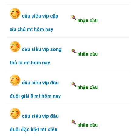
cầu siêu víp cặp
nhận cầu
xỉu chủ mt hôm nay
cầu siêu víp song
nhận cầu
thủ lô mt hôm nay
cầu siêu víp đầu
nhận cầu
đuôi giải 8 mt hôm nay
cầu siêu víp đầu
nhận cầu
đuôi đặc biệt mt siêu