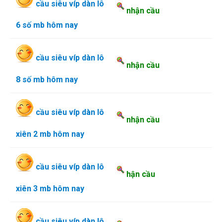
cầu siêu víp dàn lô
nhận cầu
6 số mb hôm nay
cầu siêu víp dàn lô
nhận cầu
8 số mb hôm nay
cầu siêu víp dàn lô
nhận cầu
xiên 2 mb hôm nay
cầu siêu víp dàn lô
h
ận cầu
xiên 3 mb hôm nay
cầu siêu víp dàn lô