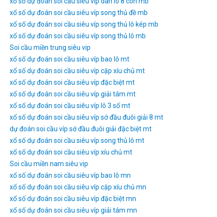
xổ số dự đoán soi cầu siêu víp dàn lô 8 con mb
xổ số dự đoán soi cầu siêu víp song thủ đề mb
xổ số dự đoán soi cầu siêu víp song thủ lô kép mb
xổ số dự đoán soi cầu siêu víp song thủ lô mb
Soi cầu miền trung siêu vip
xổ số dự đoán soi cầu siêu víp bao lô mt
xổ số dự đoán soi cầu siêu víp cặp xíu chủ mt
xổ số dự đoán soi cầu siêu víp đặc biệt mt
xổ số dự đoán soi cầu siêu víp giải tám mt
xổ số dự đoán soi cầu siêu víp lô 3 số mt
xổ số dự đoán soi cầu siêu víp sớ đầu đuôi giải 8 mt
dự đoán soi cầu víp sớ đầu đuôi giải đặc biệt mt
xổ số dự đoán soi cầu siêu víp song thủ lô mt
xổ số dự đoán soi cầu siêu víp xíu chủ mt
Soi cầu miền nam siêu vip
xổ số dự đoán soi cầu siêu víp bao lô mn
xổ số dự đoán soi cầu siêu víp cặp xíu chủ mn
xổ số dự đoán soi cầu siêu víp đặc biệt mn
xổ số dự đoán soi cầu siêu víp giải tám mn