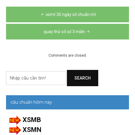
Điều
xsmt 30 ngày sổ chuẩn mt
hướng
bài
quay thử xổ số 3 miền
viết
Comments are closed.
SEARCH
cầu chuẩn hôm nay
XSMB
XSMN