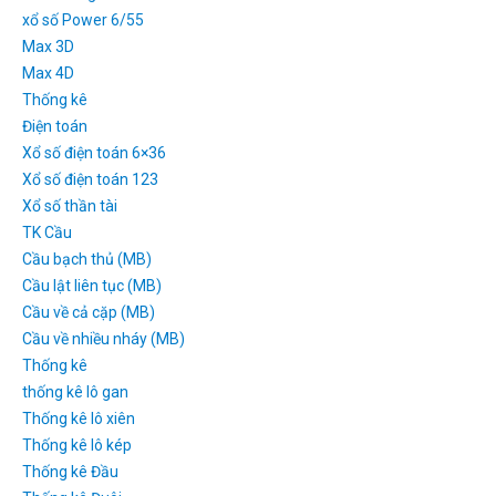
xổ số Power 6/55
Max 3D
Max 4D
Thống kê
Điện toán
Xổ số điện toán 6×36
Xổ số điện toán 123
Xổ số thần tài
TK Cầu
Cầu bạch thủ (MB)
Cầu lật liên tục (MB)
Cầu về cả cặp (MB)
Cầu về nhiều nháy (MB)
Thống kê
thống kê lô gan
Thống kê lô xiên
Thống kê lô kép
Thống kê Đầu