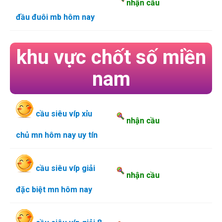
nhận cầu
đầu đuôi mb hôm nay
khu vực chốt số miền
nam
cầu siêu víp xỉu
nhận cầu
chủ mn hôm nay uy tín
cầu siêu víp giải
nhận cầu
đặc biệt mn hôm nay