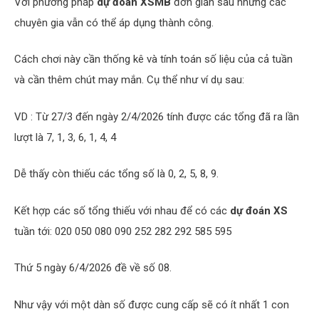
Với phương pháp
dự đoán XSMB
đơn giản sau nhưng các
chuyên gia vẫn có thể áp dụng thành công.
Cách chơi này cần thống kê và tính toán số liệu của cả tuần
và cần thêm chút may mắn. Cụ thể như ví dụ sau:
VD : Từ 27/3 đến ngày 2/4/2026 tính được các tổng đã ra lần
lượt là 7, 1, 3, 6, 1, 4, 4
Dễ thấy còn thiếu các tổng số là 0, 2, 5, 8, 9.
Kết hợp các số tổng thiếu với nhau để có các
dự đoán XS
tuần tới: 020 050 080 090 252 282 292 585 595
Thứ 5 ngày 6/4/2026 đề về số 08.
Như vậy với một dàn số được cung cấp sẽ có ít nhất 1 con