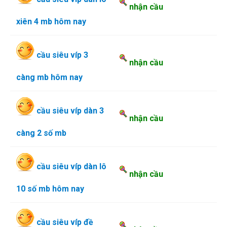
nhận cầu
xiên 4 mb hôm nay
cầu siêu víp 3
nhận cầu
càng mb hôm nay
cầu siêu víp dàn 3
nhận cầu
càng 2 số mb
cầu siêu víp dàn lô
nhận cầu
10 số mb hôm nay
cầu siêu víp đề